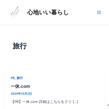
内
Main
容
心地いい暮らし
Men
を
ス
キ
ッ
プ
旅行
,
PR
旅行
一休.com
2024年10月2日
【PR】一休.com 詳細はこちらをクリ […]