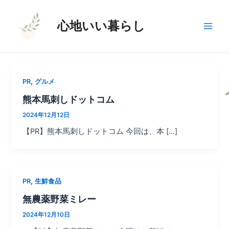
内
投
Main
容
稿
心地いい暮らし
Men
を
の
ス
ペ
キ
ー
ッ
ジ
プ
送
,
PR
グルメ
り
熊本馬刺しドットコム
2024年12月12日
【PR】熊本馬刺しドットコム 今回は、本 […]
,
PR
生鮮食品
無農薬野菜ミレー
2024年12月10日