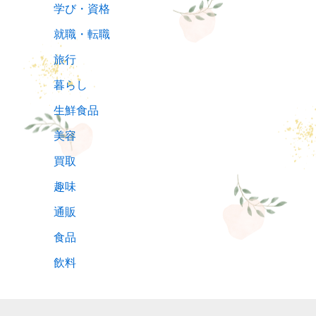
学び・資格
就職・転職
旅行
暮らし
生鮮食品
美容
買取
趣味
通販
食品
飲料