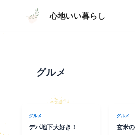
内
投
容
稿
心地いい暮らし
を
の
ス
ペ
キ
ー
ッ
ジ
プ
送
り
グルメ
グルメ
グルメ
デパ地下大好き！
玄米の