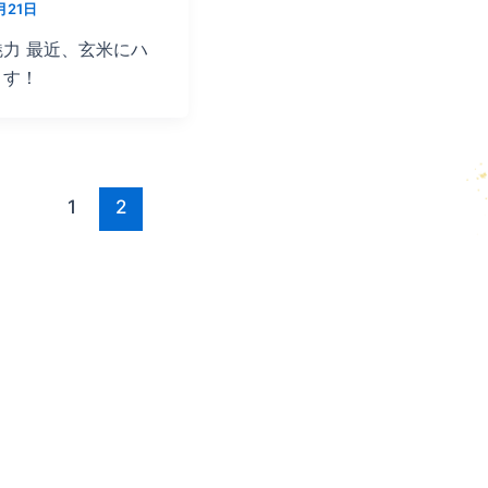
月21日
力 最近、玄米にハ
ます！
1
2