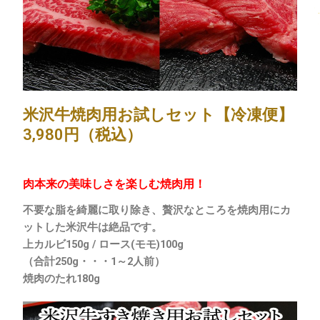
米沢牛焼肉用お試しセット【冷凍便】
3,980円（税込）
肉本来の美味しさを楽しむ焼肉用！
不要な脂を綺麗に取り除き、贅沢なところを焼肉用にカ
ットした米沢牛は絶品です。
上カルビ150g / ロース(モモ)100g
（合計250g・・・1～2人前）
焼肉のたれ180g