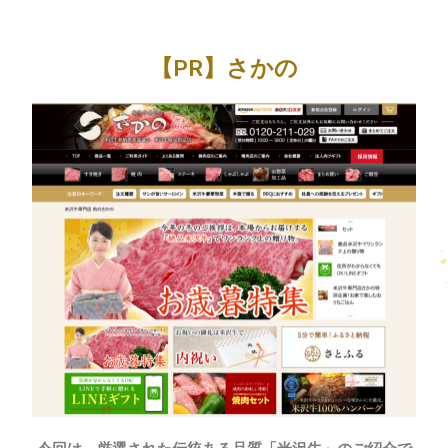
内
Post
容
navigation
を
【PR】さかの
ス
キ
ッ
プ