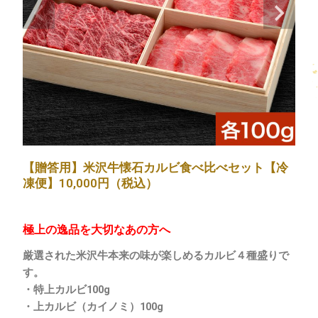
【贈答用】米沢牛懐石カルビ食べ比べセット【冷
凍便】10,000円（税込）
極上の逸品を大切なあの方へ
厳選された米沢牛本来の味が楽しめるカルビ４種盛りで
す。
・特上カルビ100g
・上カルビ（カイノミ）100g