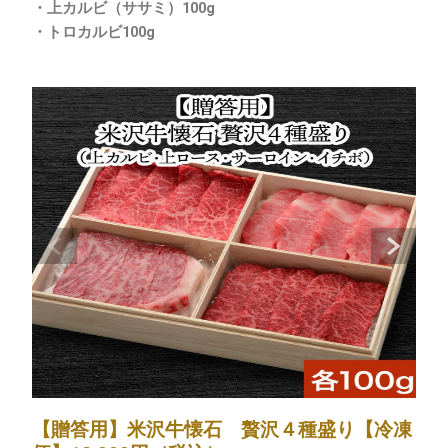
・上カルビ（ササミ）100g
・トロカルビ100g
【贈答用】米沢牛懐石 贅沢４種盛り【冷凍