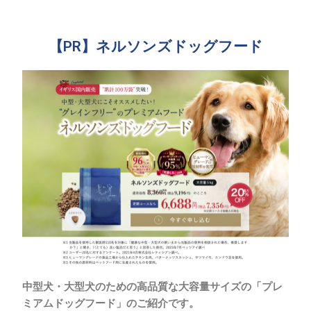
内
Post
容
navigation
を
【PR】ネルソンズドッグフード
ス
キ
ッ
プ
中型犬・大型犬のための高品質な大容量サイズの「プレ
ミアムドッグフード」のご紹介です。